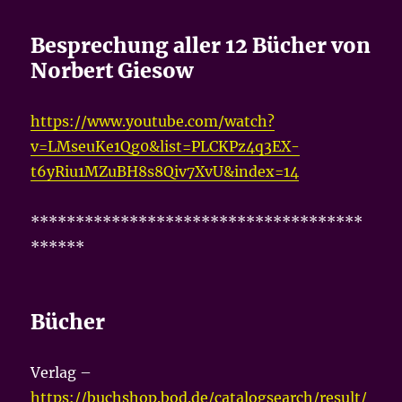
Besprechung aller 12 Bücher von
Norbert Giesow
https://www.youtube.com/watch?
v=LMseuKe1Qg0&list=PLCKPz4q3EX-
t6yRiu1MZuBH8s8Qiv7XvU&index=14
*************************************
******
Bücher
Verlag –
https://buchshop.bod.de/catalogsearch/result/