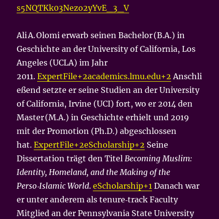
s5NQTKk03Nezo2yYvE_3_V
Ali A. Olomi erwarb seinen Bachelor (B.A.) in
Geschichte an der University of California, Los
Angeles (UCLA) im Jahr
2011.
ExpertFile+2academics.lmu.edu+2
Anschli
eßend setzte er seine Studien an der University
of California, Irvine (UCI) fort, wo er 2014 den
Master (M.A.) in Geschichte erhielt und 2019
mit der Promotion (Ph.D.) abgeschlossen
hat.
ExpertFile+2eScholarship+2
Seine
Dissertation trägt den Titel
Becoming Muslim:
Identity, Homeland, and the Making of the
Perso‑Islamic World
.
eScholarship+1
Danach war
er unter anderem als tenure‐track Faculty
Mitglied an der Pennsylvania State University