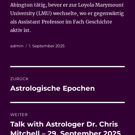
Abington tätig, bevor er zur Loyola Marymount
University (LMU) wechselte, wo er gegenwärtig
als Assistant Professor im Fach Geschichte
aktiv ist.
Autor
Veröffentlicht
admin
1. September 2025
am
Beitrags-
ZURÜCK
Navigation
Astrologische Epochen
Vorheriger
Beitrag:
WEITER
Talk with Astrologer Dr. Chris
Nächster
Beitrag:
Mitchell – 29. September 2025