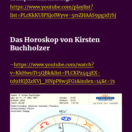
https://www.youtube.com/playlist?
list=PLrKkKUlPXjoIWyve-5rsZHAAS9pg1d7Sj
Das Horoskop von Kirsten
Buchholzer
–
https://www.youtube.com/watch?
v=KkHwuTt5QBk&list=PLCKPz4q3EX-
td9HQXlzKVj_HNpP8w3FG1&index=14&t=7s