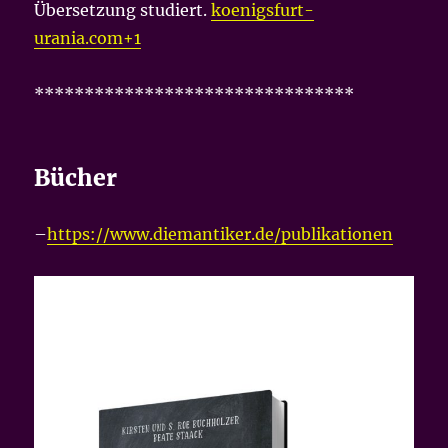
Übersetzung studiert.
koenigsfurt-
urania.com+1
********************************
Bücher
–
https://www.diemantiker.de/publikationen