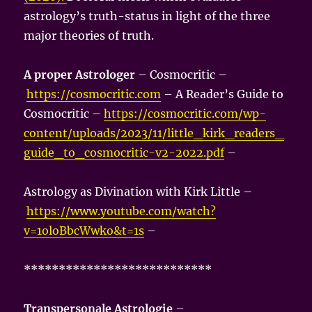
astrology’s truth-status in light of the three
major theories of truth.
A proper Astrologer
– Cosmocritic –
https://cosmocritic.com
– A Reader’s Guide to
Cosmocritic –
https://cosmocritic.com/wp-
content/uploads/2023/11/little_kirk_readers_
guide_to_cosmocritic-v2-2022.pdf
–
Astrology as Divination with Kirk Little –
https://www.youtube.com/watch?
v=1oloBbcWwko&t=1s
–
***************************
Transpersonale Astrologie
–