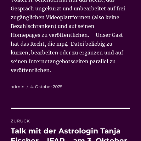
Gespräch ungekürzt und unbearbeitet auf frei
zugänglichen Videoplattformen (also keine
Bezahlschranken) und auf seinen
Homepages zu veröffentlichen. – Unser Gast
hat das Recht, die mp4-Datei beliebig zu
kürzen, bearbeiten oder zu ergänzen und auf
seinen Internetangebotsseiten parallel zu
veröffentlichen.
Autor
Veröffentlicht
admin
4. Oktober 2025
am
Beitrags-
ZURÜCK
Navigation
Talk mit der Astrologin Tanja
Vorheriger
Beitrag:
Fischer – IFAP – am 3. Oktober