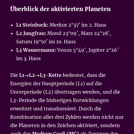
Überblick der aktivierten Planeten
L1 Steinbock:
Merkur 2°37′ im 2. Haus
L2 Jungfrau:
Mond 23°09′, Mars 24°28′,
Saturn 19°10′ im 10. Haus
L3 Wassermann:
Venus 5°49′, Jupiter 2°26′
im 3. Haus
Die
L1→L2→L3-Kette
bedeutet, dass die
Energien der Hauptperiode (L1) auf die
Unterperiode (L2) übertragen werden, und die
L3-Periode die bisherigen Entwicklungen
erweitert und transformiert. Durch die
Kombination aller drei Zyklen werden nicht nur
die Planeten in den Zeichen aktiviert, sondern
auch das
Medium Coeli (MC)
als Zentrum der