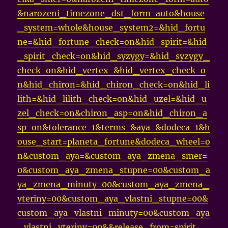
&narozeni_timezone_dst_form=auto&house
_system=whole&house_system2=&hid_fortu
ne=&hid_fortune_check=on&hid_spirit=&hid
_spirit_check=on&hid_syzygy=&hid_syzygy_
check=on&hid_vertex=&hid_vertex_check=o
n&hid_chiron=&hid_chiron_check=on&hid_li
lith=&hid_lilith_check=on&hid_uzel=&hid_u
zel_check=on&chiron_asp=on&hid_chiron_a
sp=on&tolerance=1&terms=&aya=&dodeca=1&h
ouse_start=planeta_fortune&dodeca_wheel=o
n&custom_aya=&custom_aya_zmena_smer=
0&custom_aya_zmena_stupne=00&custom_a
ya_zmena_minuty=00&custom_aya_zmena_
vteriny=00&custom_aya_vlastni_stupne=00&
custom_aya_vlastni_minuty=00&custom_aya
_vlastni_vteriny=00&&release_from=spirit