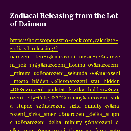
Zodiacal Releasing from the Lot
of Daimon
https://horoscopes.astro-seek.com/calculate-
zodiacal-releasing/?
narozeni_den=13&narozeni_mesic=12&naroze
ni_rok=1949&narozeni_hodina=07&narozeni
_minuta=00&narozeni_sekunda=00&narozeni
_mesto_hidden=Celle&narozeni_stat_hidden
=DE&narozeni_podstat_kratky_hidden=&nar
ozeni_city=Celle,%20Germany&narozeni_sirk
a_stupne=52&narozeni_sirka_minuty=37&na
rozeni_sirka_smer=0&narozeni_delka_stupn
e=10&narozeni_delka_minuty=5&narozeni_d
elka_smer=0&narozeni_timezone_form=auto