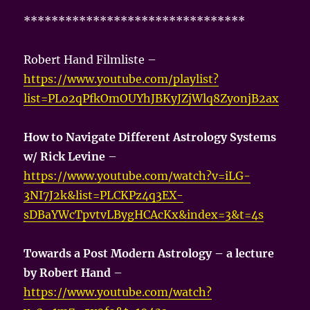
********************************
Robert Hand Filmliste –
https://www.youtube.com/playlist?
list=PLo2qPfkOmOUYhJBKyJZjWlq8ZyonjB2ax
How to Navigate Different Astrology Systems
w/ Rick Levine
–
https://www.youtube.com/watch?v=iLG-
3NI7J2k&list=PLCKPz4q3EX-
sDBaYWcTpvtvLBygHCAcKx&index=3&t=4s
Towards a Post Modern Astrology – a lecture
by Robert Hand
–
https://www.youtube.com/watch?