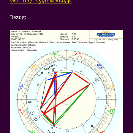
v=2_1m7_5y9fo&t=1943s
Bezug: