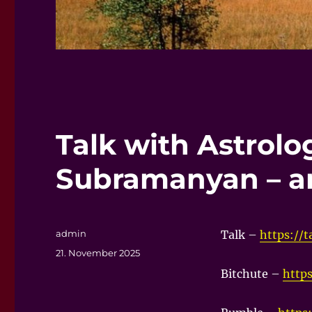
Talk with Astrolo
Subramanyan – a
Autor
admin
Talk –
https://
Veröffentlicht
21. November 2025
am
Bitchute –
http