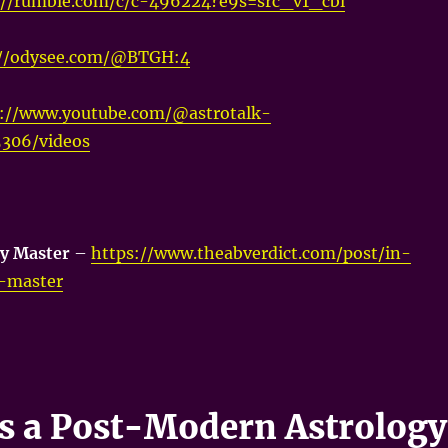
://rumble.com/c/c-496224?e9s=src_v1_cbl
://odysee.com/@BTGH:4
s://www.youtube.com/@astrotalk-
5306/videos
y Master
–
https://www.theabverdict.com/post/in-
-master
 a Post-Modern Astrology