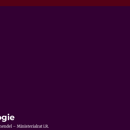
ogie
ndel – Ministerialrat i.R.