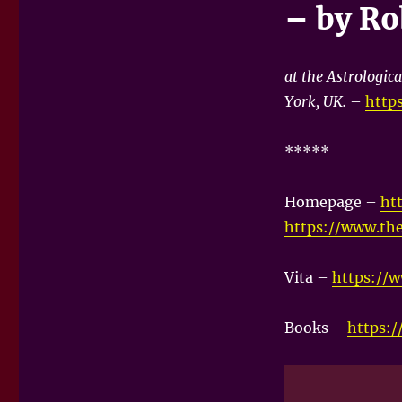
– by Ro
at the Astrologica
York, UK.
–
http
*****
Homepage –
ht
https://www.the
Vita –
https://
Books –
https: