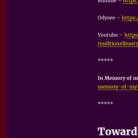
Rumble –
https
Odysee –
https
Youtube –
http
traditionelleast
*****
In Memory of m
memory-of-my
*****
Towards