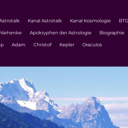
Astrotalk
Kanal Astrotalk
Kanal Kosmologie
BT
 Niehenke
Apokryphen der Astrologie
Biographie
ep
Adam
Christof
Kepler
Oraculos