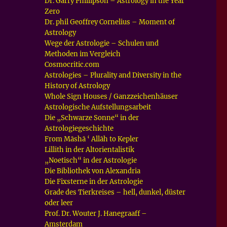
Dr. Garry Phillipson – Astrology in the Year
Zero
Dr. phil Geoffrey Cornelius – Moment of
Astrology
Wege der Astrologie – Schulen und
Methoden im Vergleich
Cosmocritic.com
Astrologies – Plurality and Diversity in the
History of Astrology
Whole Sign Houses / Ganzzeichenhäuser
Astrologische Aufstellungsarbeit
Die „Schwarze Sonne“ in der
Astrologiegeschichte
From Māshā ‘ Allāh to Kepler
Lillith in der Altorientalistik
„Noetisch“ in der Astrologie
Die Bibliothek von Alexandria
Die Fixsterne in der Astrologie
Grade des Tierkreises – hell, dunkel, düster
oder leer
Prof. Dr. Wouter J. Hanegraaff –
Amsterdam