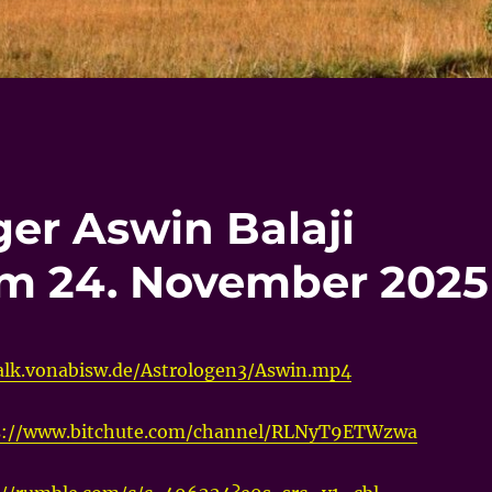
ger Aswin Balaji
m 24. November 2025
talk.vonabisw.de/Astrologen3/Aswin.mp4
s://www.bitchute.com/channel/RLNyT9ETWzwa