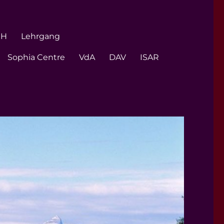
GH
Lehrgang
Sophia Centre
VdA
DAV
ISAR