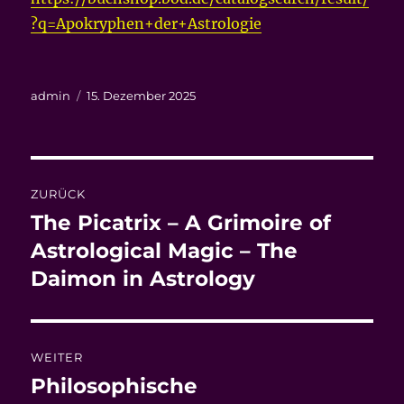
?q=Apokryphen+der+Astrologie
Autor
Veröffentlicht
admin
15. Dezember 2025
am
Beitrags-
ZURÜCK
Navigation
The Picatrix – A Grimoire of
Vorheriger
Beitrag:
Astrological Magic – The
Daimon in Astrology
WEITER
Philosophische
Nächster