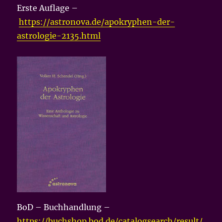
Erste Auflage –
https://astronova.de/apokryphen-der-
astrologie-2135.html
BoD – Buchhandlung –
https://buchshop.bod.de/catalogsearch/result/