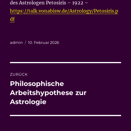
des Astrologen Petosiris – 1922 –
https://talk.vonabisw.de/Astrology/Petosiris.p
df
Autor
Veröffentlicht
admin
10. Februar 2026
am
Beitrags-
ZURÜCK
Navigation
Philosophische
Vorheriger
Beitrag:
Arbeitshypothese zur
Astrologie